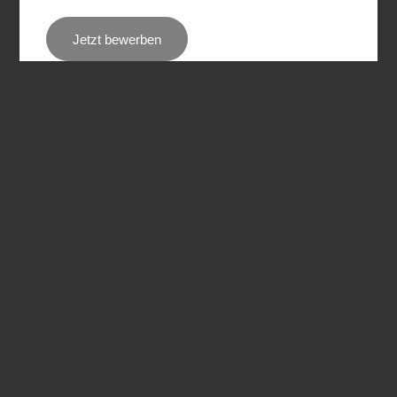
Jetzt bewerben
Bernard KRONE Holding SE & Co. KG
Heinrich-Krone-Straße 10
D-48480 Spelle
AGB
Impressum
Datenschutz
Compliance | Hinweisgebersystem
Kontakt
Privatsphäre-Einstellungen ändern
Historie der Privatsphäre-Einstellungen
Einwilligungen widerrufen